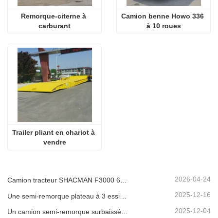
Remorque-citerne à 
Camion benne Howo 336 
carburant
à 10 roues
Trailer pliant en chariot à 
vendre
2026-04-24
Camion tracteur SHACMAN F3000 6x4 d'occasion prêt à être expédié au Nigéria
2025-12-16
Une semi-remorque plateau à 3 essieux de 40 pieds sera expédiée au Ghana.
2025-12-04
Un camion semi-remorque surbaissée à 3 essieux sera expédié au Cameroun.