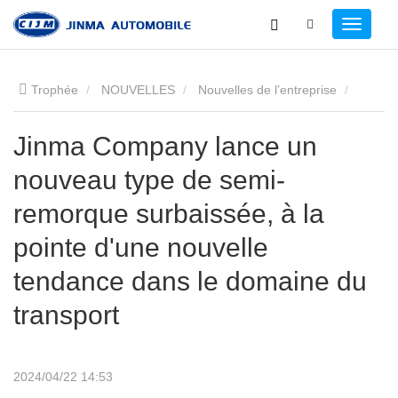
Trophée
NOUVELLES
Nouvelles de l’entreprise
Jinma Company lance un nouveau type de semi-remorque
Jinma Company lance un
nouveau type de semi-
surbaissée, à la pointe d'une nouvelle tendance dans le
remorque surbaissée, à la
domaine du transport
pointe d'une nouvelle
tendance dans le domaine du
transport
2024/04/22 14:53