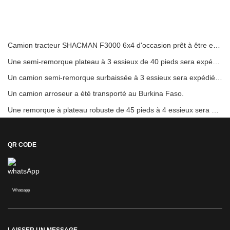
Camion tracteur SHACMAN F3000 6x4 d'occasion prêt à être expédié au Nigéria
Une semi-remorque plateau à 3 essieux de 40 pieds sera expédiée au Ghana.
Un camion semi-remorque surbaissée à 3 essieux sera expédié au Cameroun.
Un camion arroseur a été transporté au Burkina Faso.
Une remorque à plateau robuste de 45 pieds à 4 essieux sera envoyée en Côte d'Ivoire
QR CODE
Whatsapp