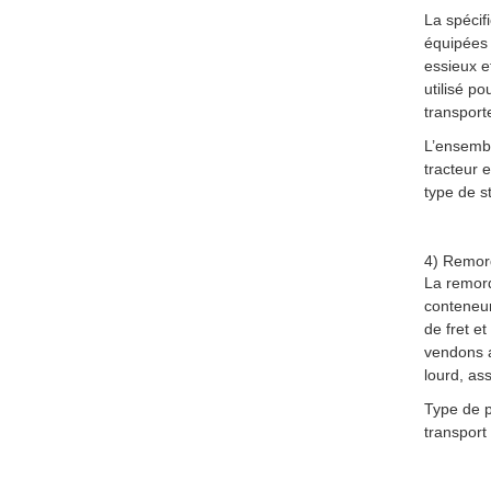
La spécifi
équipées 
essieux e
utilisé p
transport
L’ensembl
tracteur 
type de s
4) Remor
La remor
conteneur
de fret e
vendons a
lourd, as
Type de p
transport