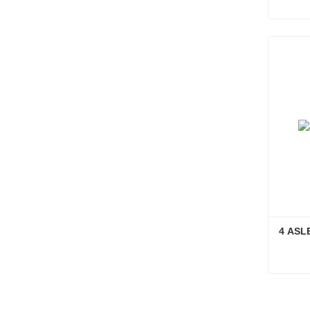
Conta
4 ASL
4 ASL
Conta