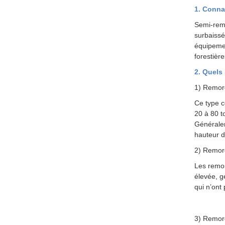
1. Conna
Semi-rem
surbaissé
équipemen
forestièr
2. Quels
1) Remor
Ce type c
20 à 80 t
Généralem
hauteur d
2) Remor
Les remor
élevée, 
qui n’ont
3) Remorq