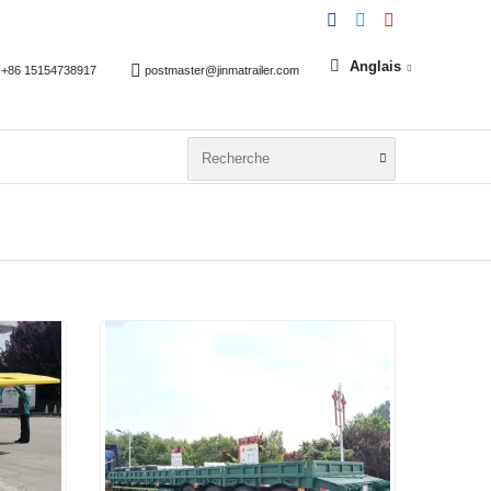
Anglais
+86 15154738917
postmaster@jinmatrailer.com