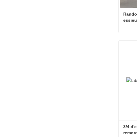
Randon
essieu
Conta
3/4 d'
remorq