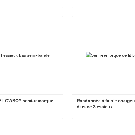
3/4 d'essieu en col de cygne semi-remorque à lit bas détachable
cter maintenant
Contacter maintenant
E LOWBOY semi-remorque
Randonnée à faible chargeur
d'usine 3 essieux
E LOWBOY semi-remorque
cter maintenant
Contacter maintenant