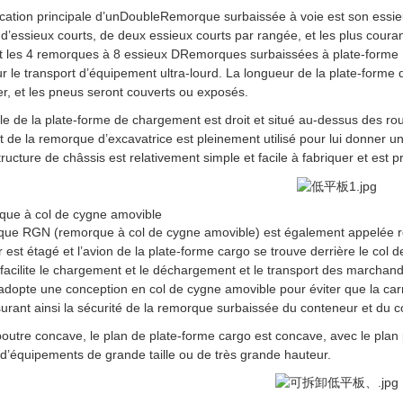
cation principale d’un
Double
Remorque surbaissée à voie est son essie
d’essieux courts, de deux essieux courts par rangée, et les plus coura
t les 4 remorques à 8 essieux D
Remorques surbaissées à plate-forme
our le transport d’équipement ultra-lourd. La longueur de la plate-forme
er, et les pneus seront couverts ou exposés.
e de la plate-forme de chargement est droit et situé au-dessus des ro
et de la remorque d’excavatrice est pleinement utilisé pour lui donner
tructure de châssis est relativement simple et facile à fabriquer et est p
que à col de cygne amovible
que RGN (remorque à col de cygne amovible) est également appelée r
 est étagé et l’avion de la plate-forme cargo se trouve derrière le col d
t facilite le chargement et le déchargement et le transport des marcha
dopte une conception en col de cygne amovible pour éviter que la car
surant ainsi la sécurité de la remorque surbaissée du conteneur et du 
outre concave, le plan de plate-forme cargo est concave, avec le plan 
 d’équipements de grande taille ou de très grande hauteur.