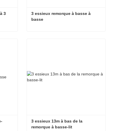
 3 
3 essieux remorque à basse à 
basse
Randonnées à basse basse à 3 essieux 80 tonnes
3 essieux remorque à basse à basse
Contacter maintenant
e-
3 essieux 13m à bas de la 
remorque à basse-lit