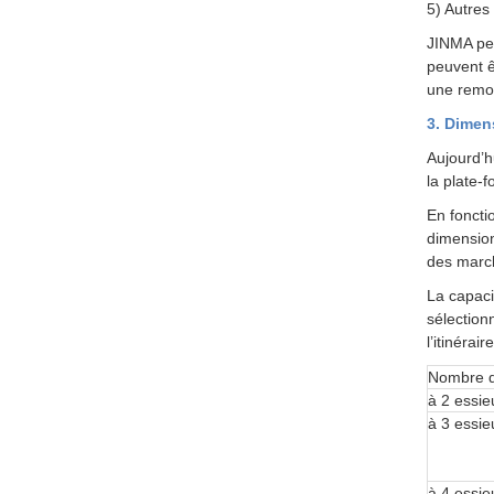
5) Autres
JINMA peu
peuvent ê
une remor
3. Dimen
Aujourd’h
la plate-
En foncti
dimension
des marc
La capaci
sélection
l’itinéra
Nombre d
à 2 essie
à 3 essie
à 4 essie