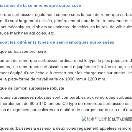
issance de la semi-remorque surbaissée
orque surbaissée, également connue sous le nom de remorque surbai
e. Ils sont largement utilisés, généralement pour le fret à moyenne et 
ts mécaniques, d’objets volumineux, de véhicules lourds, de véhicule
es, de machines agricoles, etc.
 sont les différents types de semi-remorques surbaissées
que surbaissée ordinaire
ourant de remorque surbaissée ordinaire est le type le plus populaire
onnes, les remorques surbaissées sont équipées de 2 à 4 essieux, les
ent équipé d’une échelle à ressort pour les chargeuses sur pneus, le
e la plate-forme de travail varie de 1000 mm à 1200 mm.
que de camion surbaissée robuste
ques surbaissées robustes sont comparables aux remorques surbaissé
généralement de 80 à 140 tonnes. Ce type de remorque surbaissée es
 pas d’exigences particulières en matière de charges par essieu et d’en
ues surbaissées à essieux à deux voies (également appelées remorqu