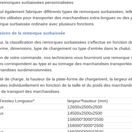
 remorques surbaissées personnalisées
t également fabriquer différents types de remorques surbaissées, tell
tre utilisées pour transporter des marchandises extra-longues ou des p
que surbaissée ordinaire avec plusieurs fonctions.
sions de la remorque surbaissée
ui, la classification des remorques surbaissées s’effectue en fonction 
forme, dimensions, type de chargement ou type d’entrée dans le chalut,
on de votre commande, nos techniciens vous fourniront une remorque se
s correspondent au type et au tonnage des marchandises transportées, 
handises surdimensionnées.
té de charge, la hauteur de la plate-forme de chargement, la largeur 
nées individuellement en fonction de la taille et du poids des marchan
ire de transport des marchandises.
’essieu Longueur*
largeur*hauteur (mm)
ux
12600x2500x2500
ux
14500x2500x2500
158000*3000*2500
158000*3000*2500
ux
165000*3000*2500