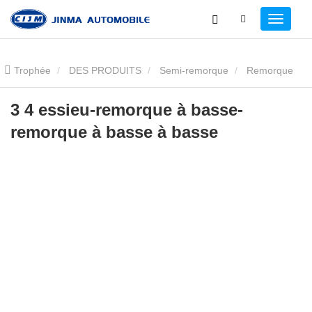
Trophée
DES PRODUITS
Semi-remorque
Remorque
surbaissée
3 4 essieu-remorque à basse-remorque à basse à
3 4 essieu-remorque à basse-
remorque à basse à basse
basse