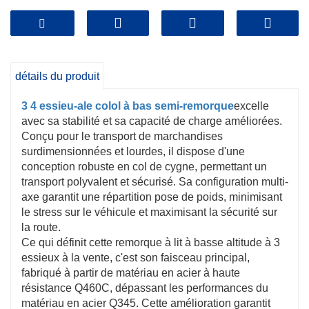
5. PORD H POUR POUR POUR LE SOUPE au lieu
de l'acier de canal.
SKU: 3 remorques à basse-remorque à basse à
basse d'essieu
détails du produit
Marque: Jinma
3 4 essieu-ale colol à bas semi-remorque
excelle
avec sa stabilité et sa capacité de charge améliorées.
Prix: 11900 USD - 15300 USD
Conçu pour le transport de marchandises
surdimensionnées et lourdes, il dispose d'une
conception robuste en col de cygne, permettant un
transport polyvalent et sécurisé. Sa configuration multi-
axe garantit une répartition pose de poids, minimisant
le stress sur le véhicule et maximisant la sécurité sur
la route.
Ce qui définit cette remorque à lit à basse altitude à 3
essieux à la vente, c'est son faisceau principal,
fabriqué à partir de matériau en acier à haute
résistance Q460C, dépassant les performances du
matériau en acier Q345. Cette amélioration garantit