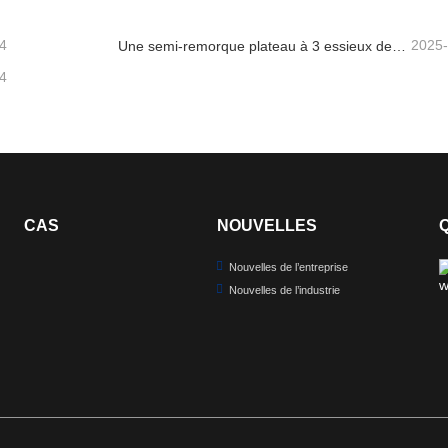
4
2025
Une semi-remorque plateau à 3 essieux de 40 pieds sera expédiée au Ghana.
4
CAS
NOUVELLES
Nouvelles de l’entreprise
Nouvelles de l’industrie