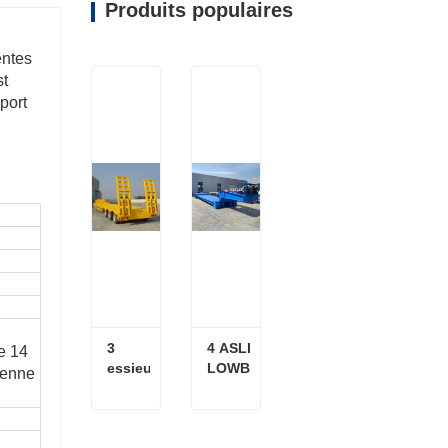
Produits populaires
entes
st
port
3 
4 ASLE 
e 14
essieux 
LOWBOY 
yenne
13m à 
semi-
bas de 
remorque
la 
3 essieux 13m à bas de la remorque à basse-lit
4 ASLE LOWBOY semi-remorque