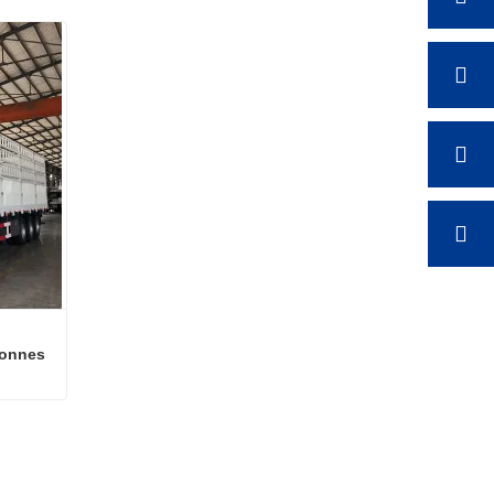
tonnes
3 essieu semi-remorque de cargaison de clôture de 60 tonnes