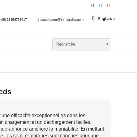
Anglais
+86 15154738917
postmaster@jinmatrailer.com
ieds
une efficacité exceptionnelles dans les
un chargement et un déchargement faciles,
bande-annonce améliore la maniabilité. En mettant
ance, les semi-remorques sont conçues pour une