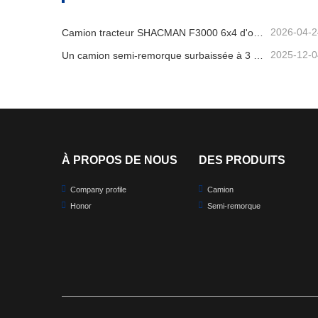
2026-04-2
Camion tracteur SHACMAN F3000 6x4 d'occasion prêt à être expédié au Nigéria
2025-12-0
Un camion semi-remorque surbaissée à 3 essieux sera expédié au Cameroun.
À PROPOS DE NOUS
DES PRODUITS
Company profile
Camion
Honor
Semi-remorque