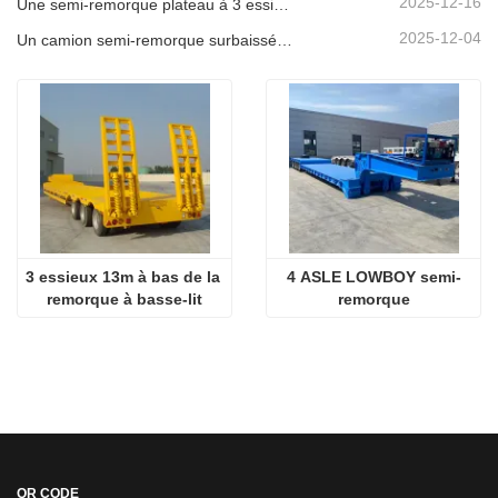
2025-12-16
Une semi-remorque plateau à 3 essieux de 40 pieds sera expédiée au Ghana.
2025-12-04
Un camion semi-remorque surbaissée à 3 essieux sera expédié au Cameroun.
3 essieux 13m à bas de la 
4 ASLE LOWBOY semi-
remorque à basse-lit
remorque
QR CODE