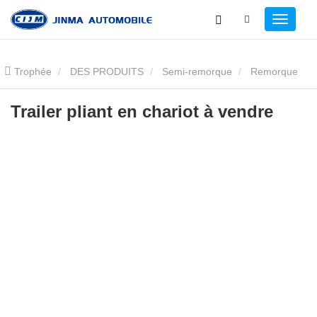
Trophée
DES PRODUITS
Semi-remorque
Remorque
surbaissée
Trailer pliant en chariot à vendre
Trailer pliant en chariot à vendre