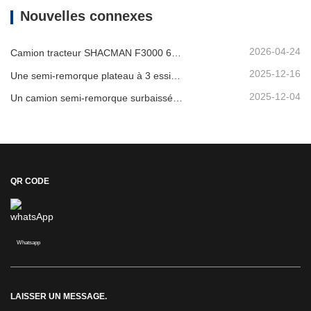
Nouvelles connexes
2026-04-24
Camion tracteur SHACMAN F3000 6x4 d'occasion prêt à être expédié au Nigéria
2025-12-16
Une semi-remorque plateau à 3 essieux de 40 pieds sera expédiée au Ghana.
2025-12-04
Un camion semi-remorque surbaissée à 3 essieux sera expédié au Cameroun.
QR CODE
Whatsapp
LAISSER UN MESSAGE.