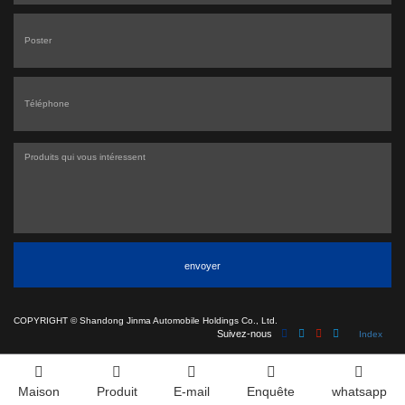
envoyer
COPYRIGHT ©
Shandong Jinma Automobile Holdings Co., Ltd.
Suivez-nous
Index
Maison
Produit
E-mail
Enquête
whatsapp