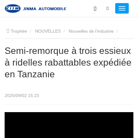
Trophée
NOUVELLES
Nouvelles de l’industrie
Semi-remorque à trois essieux à ridelles rabattables expédiée
Semi-remorque à trois essieux
à ridelles rabattables expédiée
en Tanzanie
en Tanzanie
2025/09/02 15:23