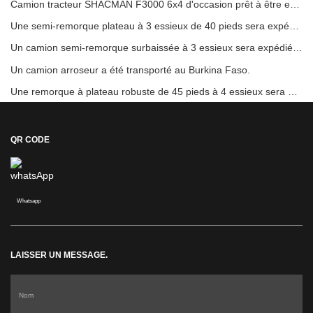
Camion tracteur SHACMAN F3000 6x4 d'occasion prêt à être expédié au Nigéria
Une semi-remorque plateau à 3 essieux de 40 pieds sera expédiée au Ghana.
Un camion semi-remorque surbaissée à 3 essieux sera expédié au Cameroun.
Un camion arroseur a été transporté au Burkina Faso.
Une remorque à plateau robuste de 45 pieds à 4 essieux sera envoyée en Côte d'Ivoire
QR CODE
Whatsapp
LAISSER UN MESSAGE.