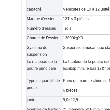
capacité
Véhicules de 10 à 12 unité
Marque d'essieu
13T × 3 pièces
Numéro d'essieu
Trois
Charge de l'essieu
13000kgX3
Système de
Suspension mécanique st
suspension
Le matériau de la
La hauteur de la poutre e
poutre principale
6&nbsp;mm, le bas 12&nbs
Type et quantité de
Pneu de marque chinoise 
pneus
6 pièces.
jante
9,0×22,5
Goupille de traction
2", diamètre 50,8 mm, cha