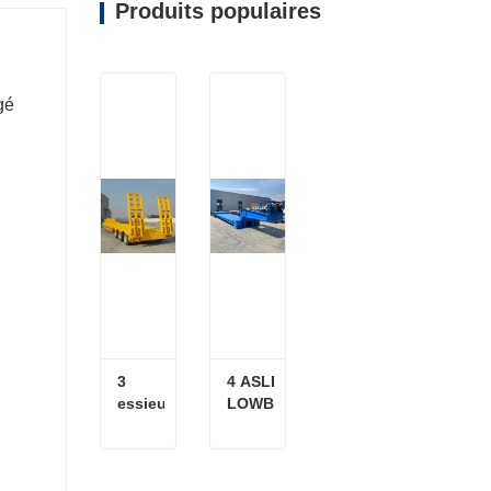
Produits populaires
gé
3 
4 ASLE 
essieux 
LOWBOY 
13m à 
semi-
bas de 
remorque
la 
3 essieux 13m à bas de la remorque à basse-lit
4 ASLE LOWBOY semi-remorque