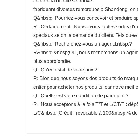
célèbre là où elle se trouve.
fabriquant diverses remorques à Shandong, en 
Q&nbsp;: Pourriez-vous concevoir et produire 
R : Certainement ! Nous avons toutes sortes d'i
spéciaux selon la demande du client. Tels que&nb
Q&nbsp;: Recherchez-vous un agent&nbsp;?
R&nbsp;:&nbsp;Oui, nous recherchons un agent 
plus approfondie.
Q : Qu'en est-il de votre prix ?
R: Bien que nous soyons des produits de marque,
entier pour acheter nos produits, car notre meille
Q : Quelle est votre condition de paiement ?
R : Nous acceptons à la fois T/T et L/CT/T : dép
L/C&nbsp;: Crédit irrévocable à 100&nbsp;% de l