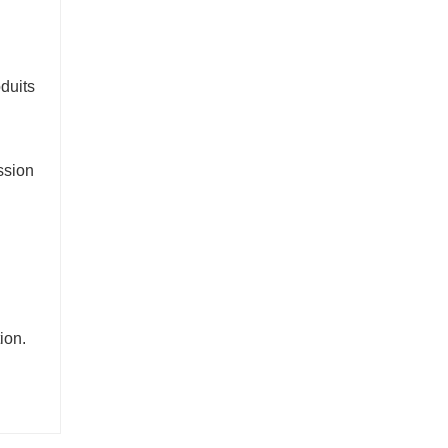
duits
ssion
ion.