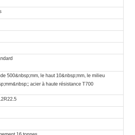
s
andard
st de 500&nbsp;mm, le haut 10&nbsp;mm, le milieu
p;mm&nbsp;; acier à haute résistance T700
12R22.5
rgement 16 tonnes