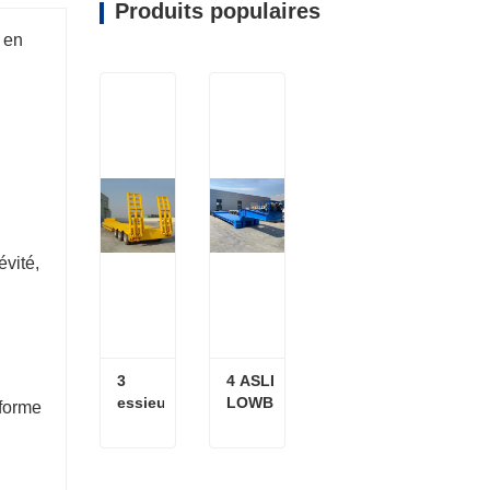
Produits populaires
 en
évité,
3 
4 ASLE 
essieux 
LOWBOY 
 forme
13m à 
semi-
bas de 
remorque
la 
3 essieux 13m à bas de la remorque à basse-lit
4 ASLE LOWBOY semi-remorque