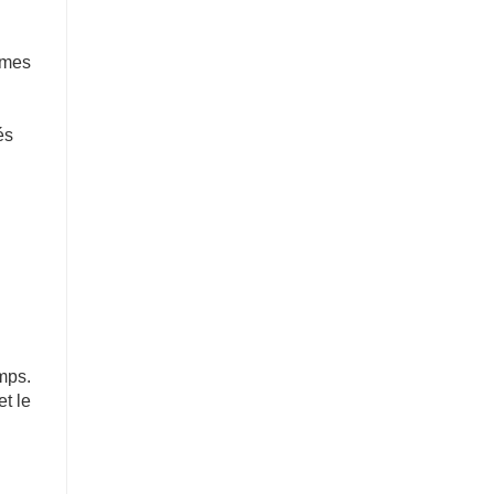
remorque 
à basse-
Contacter maintenant
Contacter maintenant
lit
èmes
és
emps.
et le