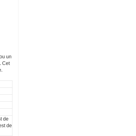
 ou un
. Cet
e.
st de
est de