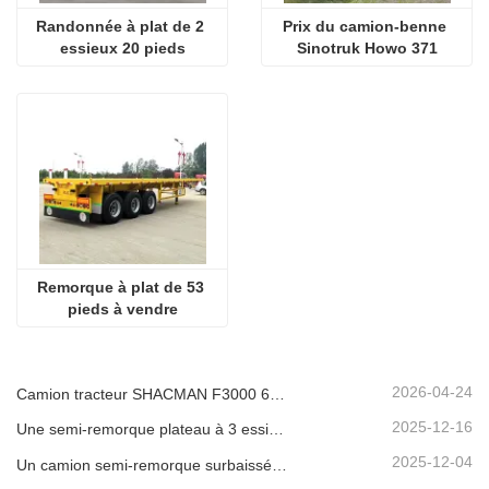
Randonnée à plat de 2 
Prix ​​du camion-benne 
essieux 20 pieds
Sinotruk Howo 371
Remorque à plat de 53 
pieds à vendre
2026-04-24
Camion tracteur SHACMAN F3000 6x4 d'occasion prêt à être expédié au Nigéria
2025-12-16
Une semi-remorque plateau à 3 essieux de 40 pieds sera expédiée au Ghana.
2025-12-04
Un camion semi-remorque surbaissée à 3 essieux sera expédié au Cameroun.