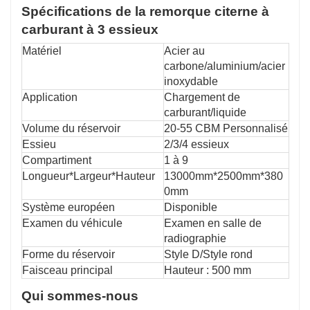
Spécifications de la remorque citerne à
carburant à 3 essieux
Matériel
Acier au
carbone/aluminium/acier
inoxydable
Application
Chargement de
carburant/liquide
Volume du réservoir
20-55 CBM Personnalisé
Essieu
2/3/4 essieux
Compartiment
1 à 9
Longueur*Largeur*Hauteur
13000mm*2500mm*380
0mm
Système européen
Disponible
Examen du véhicule
Examen en salle de
radiographie
Forme du réservoir
Style D/Style rond
Faisceau principal
Hauteur : 500 mm
Qui sommes-nous