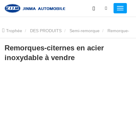
Trophée
DES PRODUITS
Semi-remorque
Remorque-
citerne de carburant
Remorques-citernes en acier inoxydable à
Remorques-citernes en acier
inoxydable à vendre
vendre