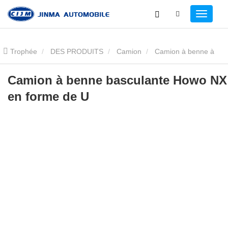
Trophée
DES PRODUITS
Camion
Camion à benne à
benne
Le changement de feu sous le howo nx sont des formes
Camion à benne basculante Howo NX
en forme de U
sont des formes de u