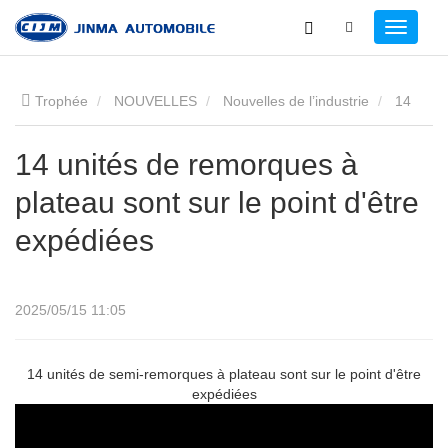
Trophée
NOUVELLES
Nouvelles de l’industrie
14
unités de remorques à plateau sont sur le point d'être
14 unités de remorques à
plateau sont sur le point d'être
expédiées
expédiées
2025/05/15 11:05
14 unités de semi-remorques à plateau sont sur le point d'être
expédiées