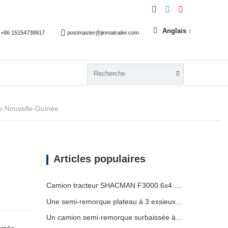
Anglais
+86 15154738917
postmaster@jinmatrailer.com
e-Nouvelle-Guinée
Articles populaires
Camion tracteur SHACMAN F3000 6x4 d'occasion prêt à être expédié au Nigéria
Une semi-remorque plateau à 3 essieux de 40 pieds sera expédiée au Ghana.
Un camion semi-remorque surbaissée à 3 essieux sera expédié au Cameroun.