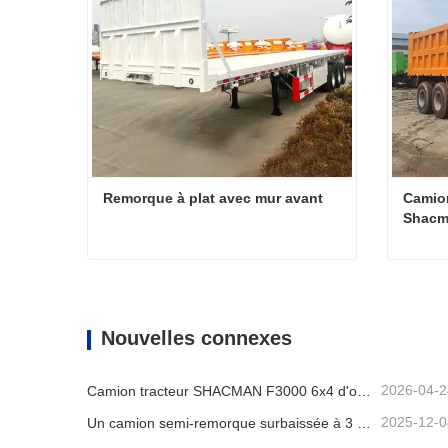
Remorque à plat avec mur avant
Camion
Shacm
Remorque à plat avec mur avant
Contacter maintenant
Conta
Nouvelles connexes
2026-04-2
Camion tracteur SHACMAN F3000 6x4 d'occasion prêt à être expédié au Nigéria
2025-12-0
Un camion semi-remorque surbaissée à 3 essieux sera expédié au Cameroun.