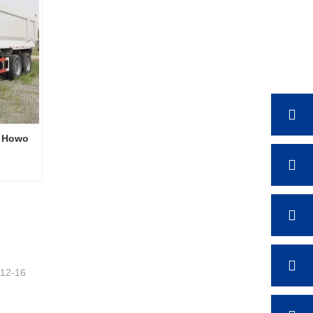
 Howo 
Camion à benne basculante Howo de 2ème main
-12-16