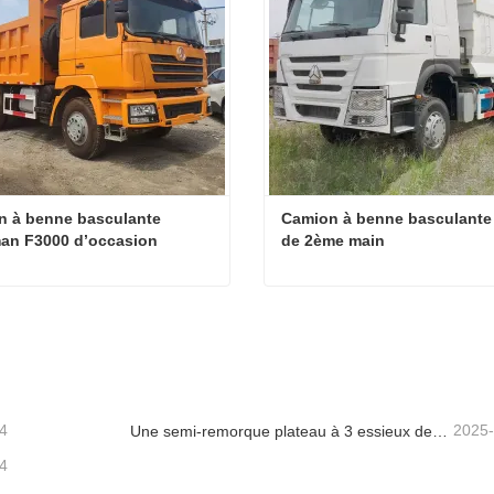
 à benne basculante 
Camion à benne basculante
an F3000 d’occasion
de 2ème main
Camion à benne basculante Shacman F3000 d’occasion
cter maintenant
Contacter maintenant
4
2025
Une semi-remorque plateau à 3 essieux de 40 pieds sera expédiée au Ghana.
4