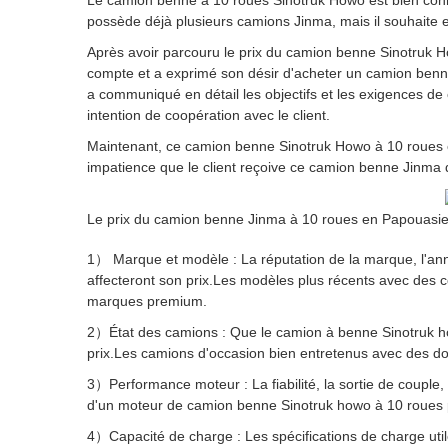
Le camion benne à 10 roues Sinotruk Howo est bien co
possède déjà plusieurs camions Jinma, mais il souhaite 
Après avoir parcouru le prix du camion benne Sinotruk Ho
compte et a exprimé son désir d'acheter un camion benn
a communiqué en détail les objectifs et les exigences de
intention de coopération avec le client.
Maintenant, ce camion benne Sinotruk Howo à 10 roues 
impatience que le client reçoive ce camion benne Jinma 
Le prix du camion benne Jinma à 10 roues en Papouasie-
1） Marque et modèle : La réputation de la marque, l'an
affecteront son prix.Les modèles plus récents avec des c
marques premium.
2）État des camions : Que le camion à benne Sinotruk ho
prix.Les camions d'occasion bien entretenus avec des dos
3）Performance moteur : La fiabilité, la sortie de couple, 
d'un moteur de camion benne Sinotruk howo à 10 roues p
4）Capacité de charge : Les spécifications de charge utile