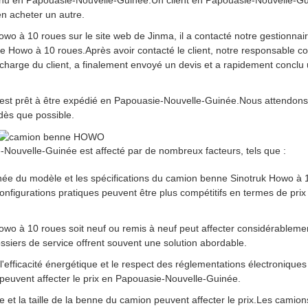
nnu en Papouasie-Nouvelle-Guinée.Un client en Papouasie-Nouvelle-G
en acheter un autre.
wo à 10 roues sur le site web de Jinma, il a contacté notre gestionnai
e Howo à 10 roues.Après avoir contacté le client, notre responsable c
 charge du client, a finalement envoyé un devis et a rapidement conclu
est prêt à être expédié en Papouasie-Nouvelle-Guinée.Nous attendon
dès que possible.
Nouvelle-Guinée est affecté par de nombreux facteurs, tels que :
née du modèle et les spécifications du camion benne Sinotruk Howo à 
onfigurations pratiques peuvent être plus compétitifs en termes de prix
wo à 10 roues soit neuf ou remis à neuf peut affecter considérableme
siers de service offrent souvent une solution abordable.
l'efficacité énergétique et le respect des réglementations électroniques
euvent affecter le prix en Papouasie-Nouvelle-Guinée.
 et la taille de la benne du camion peuvent affecter le prix.Les camio