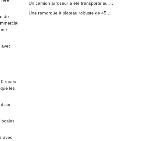
uinée
Un camion arroseur a été transporté au Burkina Faso.
Une remorque à plateau robuste de 45 pieds à 4 essieux sera envoyée en Côte d'Ivoire
re de
ommercial
 une
s avec
10 roues
 que les
nt son
 locales
ns avec