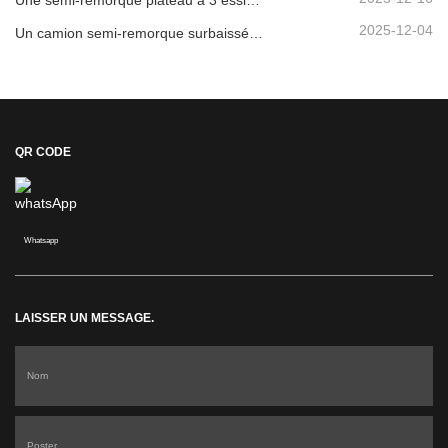
Une semi-remorque plateau à 3 essieux de 40 pieds sera expédiée au Ghana.
2025-12-04
Un camion semi-remorque surbaissée à 3 essieux sera expédié au Cameroun.
QR CODE
Whatsapp
LAISSER UN MESSAGE.