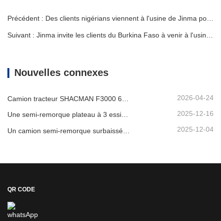
Précédent : Des clients nigérians viennent à l'usine de Jinma pour acheter un camion tracteur Howo d'occasion
Suivant : Jinma invite les clients du Burkina Faso à venir à l'usine pour une inspection
Nouvelles connexes
2026-04-24
Camion tracteur SHACMAN F3000 6x4 d'occasion prêt à être expédié au Nigéria
2025-12-16
Une semi-remorque plateau à 3 essieux de 40 pieds sera expédiée au Ghana.
2025-12-04
Un camion semi-remorque surbaissée à 3 essieux sera expédié au Cameroun.
QR CODE