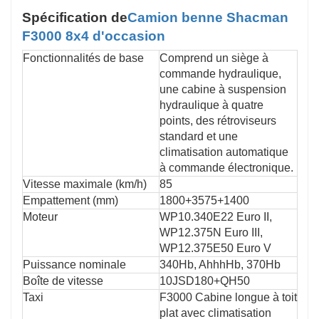
Spécification de
Camion benne Shacman
F3000 8x4 d'occasion
Fonctionnalités de base
Comprend un siège à
commande hydraulique,
une cabine à suspension
hydraulique à quatre
points, des rétroviseurs
standard et une
climatisation automatique
à commande électronique.
Vitesse maximale (km/h)
85
Empattement (mm)
1800+3575+1400
Moteur
WP10.340E22 Euro II,
WP12.375N Euro III,
WP12.375E50 Euro V
Puissance nominale
340Hb, AhhhHb, 370Hb
Boîte de vitesse
10JSD180+QH50
Taxi
F3000 Cabine longue à toit
plat avec climatisation