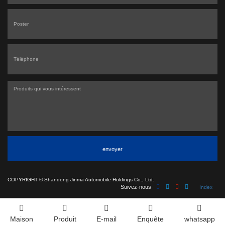
envoyer
COPYRIGHT ©
Shandong Jinma Automobile Holdings Co., Ltd.
Suivez-nous
Index
Maison
Produit
E-mail
Enquête
whatsapp