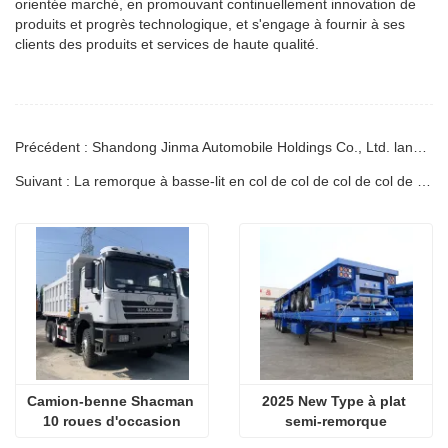
orientée marché, en promouvant continuellement innovation de
produits et progrès technologique, et s'engage à fournir à ses
clients des produits et services de haute qualité.
Précédent : Shandong Jinma Automobile Holdings Co., Ltd. lance une nouvelle remorque surbaissée pour améliorer l'efficacité du transport des poids lourds
Suivant : La remorque à basse-lit en col de col de col de col de gâteau d'essieu sera envoyée au Nigeria Lagos
Camion-benne Shacman 
2025 New Type à plat 
10 roues d'occasion
semi-remorque