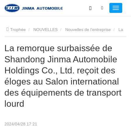
Trophée
NOUVELLES
Nouvelles de l’entreprise
La
remorque surbaissée de Shandong Jinma Automobile Holdings
La remorque surbaissée de
Shandong Jinma Automobile
Co., Ltd. reçoit des éloges au Salon international des
Holdings Co., Ltd. reçoit des
équipements de transport lourd
éloges au Salon international
des équipements de transport
lourd
2024/04/28 17:21