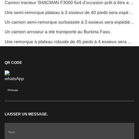
Camion tracteur SHACMAN F3000 6x4 d'occasion prêt à être expédié au Nigéria
Une semi-remorque plateau à 3 essieux de 40 pieds sera expédiée au Ghana.
Un camion semi-remorque surbaissée à 3 essieux sera expédié au Cameroun.
Un camion arroseur a été transporté au Burkina Faso.
Une remorque à plateau robuste de 45 pieds à 4 essieux sera envoyée en Côte d'Ivoire
QR CODE
Whatsapp
LAISSER UN MESSAGE.