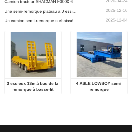
2026-04-24
Camion tracteur SHACMAN F3000 6x4 d'occasion prêt à être expédié au Nigéria
2025-12-16
Une semi-remorque plateau à 3 essieux de 40 pieds sera expédiée au Ghana.
2025-12-04
Un camion semi-remorque surbaissée à 3 essieux sera expédié au Cameroun.
3 essieux 13m à bas de la 
4 ASLE LOWBOY semi-
remorque à basse-lit
remorque