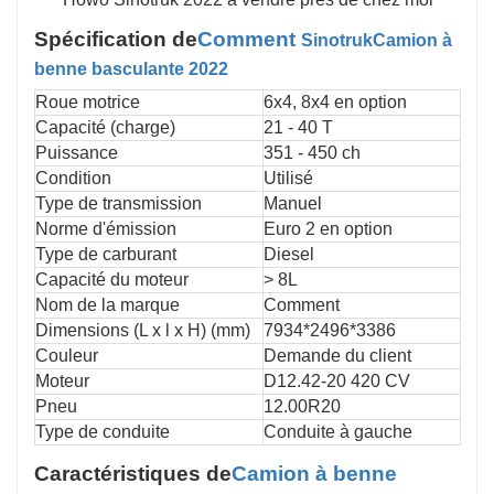
Spécification de
Comment
Sinotruk
Camion à
benne basculante 2022
Roue motrice
6x4, 8x4 en option
Capacité (charge)
21 - 40 T
Puissance
351 - 450 ch
Condition
Utilisé
Type de transmission
Manuel
Norme d'émission
Euro 2 en option
Type de carburant
Diesel
Capacité du moteur
> 8L
Nom de la marque
Comment
Dimensions (L x l x H) (mm)
7934*2496*3386
Couleur
Demande du client
Moteur
D12.42-20 420 CV
Pneu
12.00R20
Type de conduite
Conduite à gauche
Caractéristiques de
Camion à benne